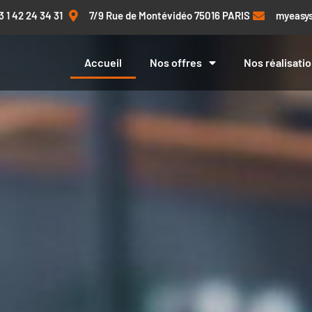
3 1 42 24 34 31
7/9 Rue de Montévidéo 75016 PARIS
myeasys
– Location de sites int
Accueil
Nos offres
Nos réalisati