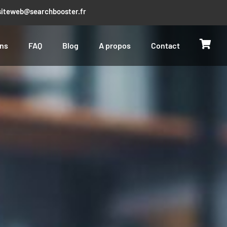
iteweb@searchbooster.fr
ernet clés en main
ons
FAQ
Blog
A propos
Contact