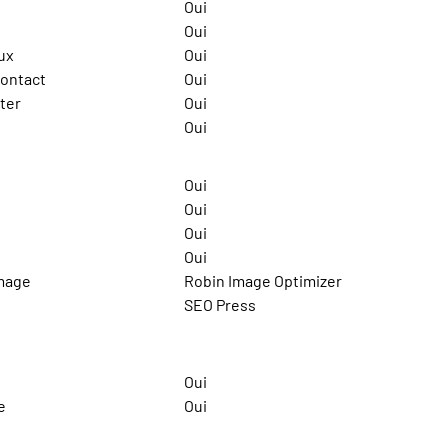
Oui
Oui
aux
Oui
contact
Oui
ter
Oui
Oui
Oui
Oui
Oui
Oui
image
Robin Image Optimizer
SEO Press
Oui
e
Oui