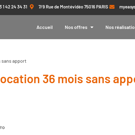
3 1 42 24 34 31
7/9 Rue de Montévidéo 75016 PARIS
myeasys
Accueil
Nos offres
Nos réalisati
s sans apport
 Location 36 mois sans app
Pro